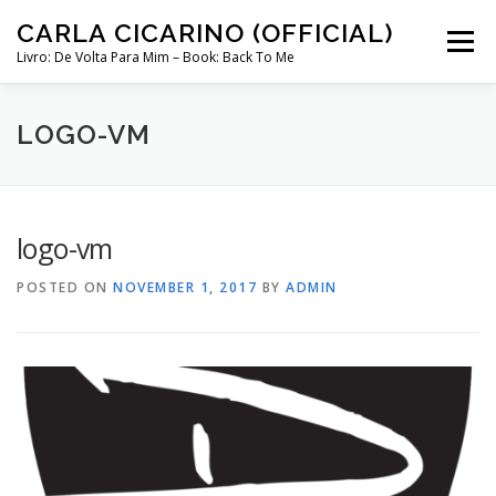
Skip
CARLA CICARINO (OFFICIAL)
to
Menu
content
Livro: De Volta Para Mim – Book: Back To Me
COMPRAR LIVRO “DE VOLTA PARA MIM”
LOJA
LOGO-VM
MINHA CONTA
logo-vm
POSTED ON
NOVEMBER 1, 2017
BY
ADMIN
CURSO COMUNICAÇÃO INTUITIVA ABRIL 2024