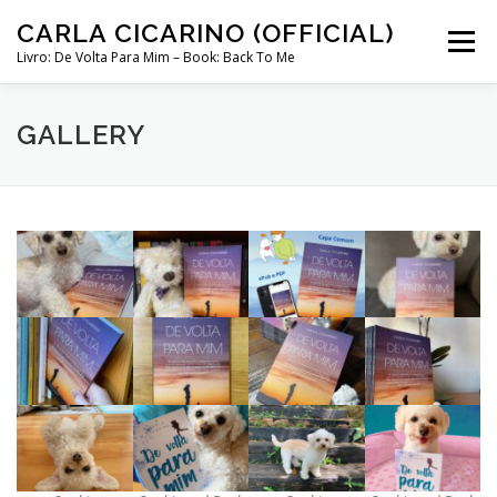
Skip
CARLA CICARINO (OFFICIAL)
to
Menu
content
Livro: De Volta Para Mim – Book: Back To Me
COMPRAR LIVRO “DE VOLTA PARA MIM”
LOJA
GALLERY
MINHA CONTA
CURSO COMUNICAÇÃO INTUITIVA ABRIL 2024