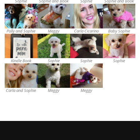
Sophie
Sophie and Book
Sophie
Sophie and Book
Polly and Sophie
Meggy
Carla Cicarino
Baby Sophie
Kindle Book
Sophie
Sophie
Sophie
Carla and Sophie
Meggy
Meggy