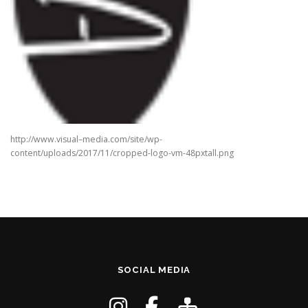
http://www.visual–media.com/site/wp-
content/uploads/2017/11/cropped-logo-vm-48pxtall.png
SOCIAL MEDIA