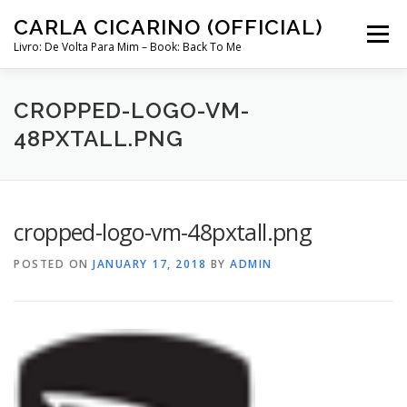
Skip
CARLA CICARINO (OFFICIAL)
to
Menu
content
Livro: De Volta Para Mim – Book: Back To Me
COMPRAR LIVRO “DE VOLTA PARA MIM”
LOJA
CROPPED-LOGO-VM-
48PXTALL.PNG
MINHA CONTA
cropped-logo-vm-48pxtall.png
CURSO COMUNICAÇÃO INTUITIVA ABRIL 2024
POSTED ON
JANUARY 17, 2018
BY
ADMIN