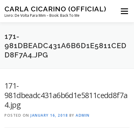
Skip
CARLA CICARINO (OFFICIAL)
to
Menu
content
Livro: De Volta Para Mim – Book: Back To Me
COMPRAR LIVRO “DE VOLTA PARA MIM”
LOJA
171-
981DBEADC431A6B6D1E5811CED
D8F7A4.JPG
MINHA CONTA
CURSO COMUNICAÇÃO INTUITIVA ABRIL 2024
171-
981dbeadc431a6b6d1e5811cedd8f7a
4.jpg
POSTED ON
JANUARY 16, 2018
BY
ADMIN