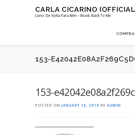
Skip
CARLA CICARINO (OFFICIAL
to
Livro: De Volta Para Mim – Book: Back To Me
content
COMPRAR
153-E42042E08A2F269C5D
153-e42042e08a2f269c
POSTED ON
JANUARY 16, 2018
BY
ADMIN