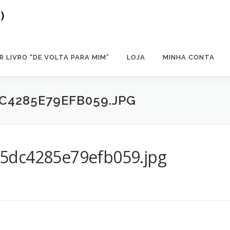
)
 LIVRO “DE VOLTA PARA MIM”
LOJA
MINHA CONTA
C4285E79EFB059.JPG
5dc4285e79efb059.jpg