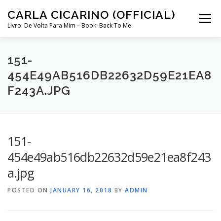
Skip
CARLA CICARINO (OFFICIAL)
to
Menu
content
Livro: De Volta Para Mim – Book: Back To Me
COMPRAR LIVRO “DE VOLTA PARA MIM”
LOJA
151-
454E49AB516DB22632D59E21EA8
F243A.JPG
MINHA CONTA
CURSO COMUNICAÇÃO INTUITIVA ABRIL 2024
151-
454e49ab516db22632d59e21ea8f243
a.jpg
POSTED ON
JANUARY 16, 2018
BY
ADMIN