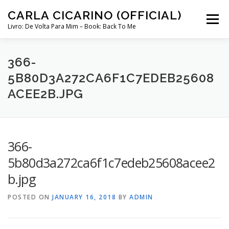
Skip
CARLA CICARINO (OFFICIAL)
to
Menu
content
Livro: De Volta Para Mim – Book: Back To Me
COMPRAR LIVRO “DE VOLTA PARA MIM”
LOJA
366-
5B80D3A272CA6F1C7EDEB25608
ACEE2B.JPG
MINHA CONTA
CURSO COMUNICAÇÃO INTUITIVA ABRIL 2024
366-
5b80d3a272ca6f1c7edeb25608acee2
b.jpg
POSTED ON
JANUARY 16, 2018
BY
ADMIN