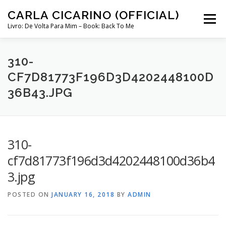
Skip
CARLA CICARINO (OFFICIAL)
to
Menu
content
Livro: De Volta Para Mim – Book: Back To Me
COMPRAR LIVRO “DE VOLTA PARA MIM”
LOJA
310-
CF7D81773F196D3D4202448100D
36B43.JPG
MINHA CONTA
CURSO COMUNICAÇÃO INTUITIVA ABRIL 2024
310-
cf7d81773f196d3d4202448100d36b4
3.jpg
POSTED ON
JANUARY 16, 2018
BY
ADMIN