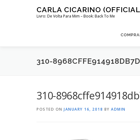
Skip
CARLA CICARINO (OFFICIAL
to
Livro: De Volta Para Mim – Book: Back To Me
content
COMPRAR
310-8968CFFE914918DB7D
310-8968cffe914918db
POSTED ON
JANUARY 16, 2018
BY
ADMIN