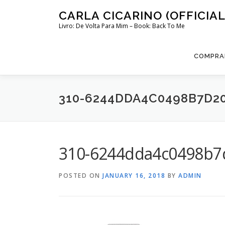
Skip
CARLA CICARINO (OFFICIAL
to
Livro: De Volta Para Mim – Book: Back To Me
content
COMPRAR
310-6244DDA4C0498B7D2
310-6244dda4c0498b7d
POSTED ON
JANUARY 16, 2018
BY
ADMIN