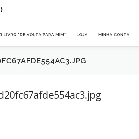
)
 LIVRO “DE VOLTA PARA MIM”
LOJA
MINHA CONTA
0FC67AFDE554AC3.JPG
20fc67afde554ac3.jpg