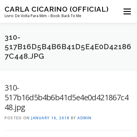
Skip
CARLA CICARINO (OFFICIAL)
to
Menu
content
Livro: De Volta Para Mim – Book: Back To Me
COMPRAR LIVRO “DE VOLTA PARA MIM”
LOJA
310-
517B16D5B4B6B41D5E4E0D42186
7C448.JPG
MINHA CONTA
CURSO COMUNICAÇÃO INTUITIVA ABRIL 2024
310-
517b16d5b4b6b41d5e4e0d421867c4
48.jpg
POSTED ON
JANUARY 16, 2018
BY
ADMIN