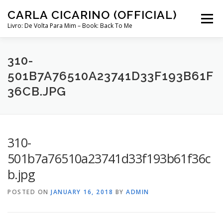
Skip
CARLA CICARINO (OFFICIAL)
to
Menu
content
Livro: De Volta Para Mim – Book: Back To Me
COMPRAR LIVRO “DE VOLTA PARA MIM”
LOJA
310-
501B7A76510A23741D33F193B61F
36CB.JPG
MINHA CONTA
CURSO COMUNICAÇÃO INTUITIVA ABRIL 2024
310-
501b7a76510a23741d33f193b61f36c
b.jpg
POSTED ON
JANUARY 16, 2018
BY
ADMIN