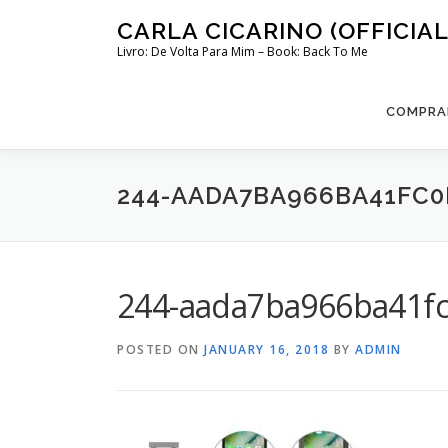
Skip
CARLA CICARINO (OFFICIAL
to
Livro: De Volta Para Mim – Book: Back To Me
content
COMPRAR
244-AADA7BA966BA41FC0
244-aada7ba966ba41f
POSTED ON
JANUARY 16, 2018
BY
ADMIN