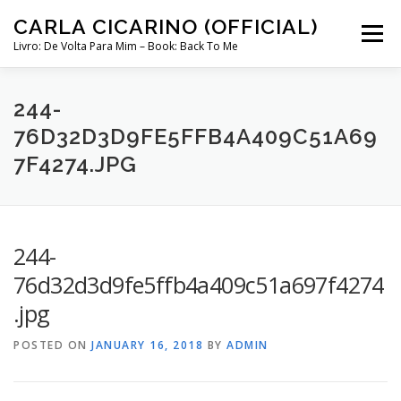
Skip
CARLA CICARINO (OFFICIAL)
to
Menu
content
Livro: De Volta Para Mim – Book: Back To Me
COMPRAR LIVRO “DE VOLTA PARA MIM”
LOJA
244-
76D32D3D9FE5FFB4A409C51A69
7F4274.JPG
MINHA CONTA
CURSO COMUNICAÇÃO INTUITIVA ABRIL 2024
244-
76d32d3d9fe5ffb4a409c51a697f4274
.jpg
POSTED ON
JANUARY 16, 2018
BY
ADMIN