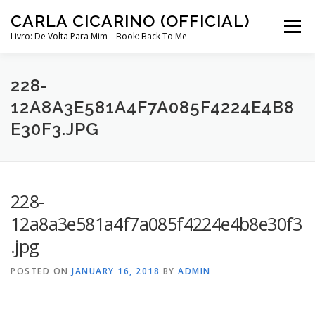
Skip
CARLA CICARINO (OFFICIAL)
to
Menu
content
Livro: De Volta Para Mim – Book: Back To Me
COMPRAR LIVRO “DE VOLTA PARA MIM”
LOJA
228-
12A8A3E581A4F7A085F4224E4B8
E30F3.JPG
MINHA CONTA
CURSO COMUNICAÇÃO INTUITIVA ABRIL 2024
228-
12a8a3e581a4f7a085f4224e4b8e30f3
.jpg
POSTED ON
JANUARY 16, 2018
BY
ADMIN