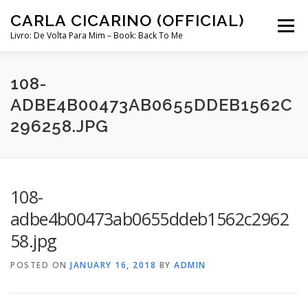
Skip
CARLA CICARINO (OFFICIAL)
to
Menu
content
Livro: De Volta Para Mim – Book: Back To Me
COMPRAR LIVRO “DE VOLTA PARA MIM”
LOJA
108-
ADBE4B00473AB0655DDEB1562C
296258.JPG
MINHA CONTA
CURSO COMUNICAÇÃO INTUITIVA ABRIL 2024
108-
adbe4b00473ab0655ddeb1562c2962
58.jpg
POSTED ON
JANUARY 16, 2018
BY
ADMIN