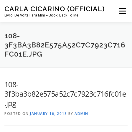
Skip
CARLA CICARINO (OFFICIAL)
to
Menu
content
Livro: De Volta Para Mim – Book: Back To Me
COMPRAR LIVRO “DE VOLTA PARA MIM”
LOJA
108-
3F3BA3B82E575A52C7C7923C716
FC01E.JPG
MINHA CONTA
CURSO COMUNICAÇÃO INTUITIVA ABRIL 2024
108-
3f3ba3b82e575a52c7c7923c716fc01e
.jpg
POSTED ON
JANUARY 16, 2018
BY
ADMIN