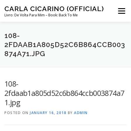
Skip
CARLA CICARINO (OFFICIAL)
to
Menu
content
Livro: De Volta Para Mim – Book: Back To Me
COMPRAR LIVRO “DE VOLTA PARA MIM”
LOJA
108-
2FDAAB1A805D52C6B864CCB003
874A71.JPG
MINHA CONTA
CURSO COMUNICAÇÃO INTUITIVA ABRIL 2024
108-
2fdaab1a805d52c6b864ccb003874a7
1.jpg
POSTED ON
JANUARY 16, 2018
BY
ADMIN