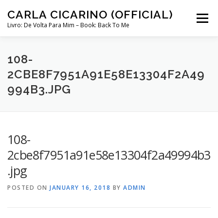
Skip
CARLA CICARINO (OFFICIAL)
to
Menu
content
Livro: De Volta Para Mim – Book: Back To Me
COMPRAR LIVRO “DE VOLTA PARA MIM”
LOJA
108-
2CBE8F7951A91E58E13304F2A49
994B3.JPG
MINHA CONTA
CURSO COMUNICAÇÃO INTUITIVA ABRIL 2024
108-
2cbe8f7951a91e58e13304f2a49994b3
.jpg
POSTED ON
JANUARY 16, 2018
BY
ADMIN