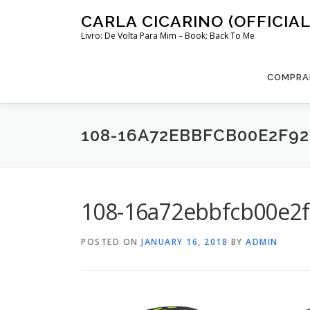
Skip
CARLA CICARINO (OFFICIAL
to
Livro: De Volta Para Mim – Book: Back To Me
content
COMPRAR
108-16A72EBBFCB00E2F92
108-16a72ebbfcb00e2f
POSTED ON
JANUARY 16, 2018
BY
ADMIN