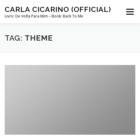
Skip
CARLA CICARINO (OFFICIAL)
to
Menu
content
Livro: De Volta Para Mim – Book: Back To Me
COMPRAR LIVRO “DE VOLTA PARA MIM”
LOJA
TAG:
THEME
MINHA CONTA
CURSO COMUNICAÇÃO INTUITIVA ABRIL 2024