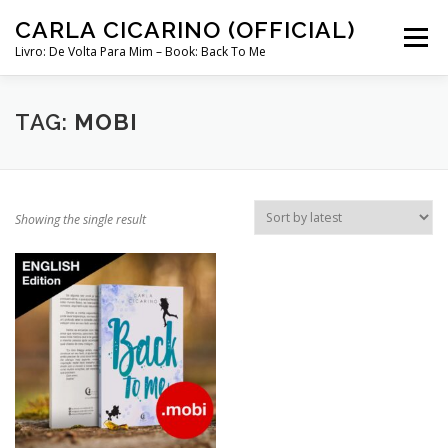
Skip
CARLA CICARINO (OFFICIAL)
to
Menu
content
Livro: De Volta Para Mim – Book: Back To Me
COMPRAR LIVRO “DE VOLTA PARA MIM”
LOJA
TAG:
MOBI
MINHA CONTA
Showing the single result
CURSO COMUNICAÇÃO INTUITIVA ABRIL 2024