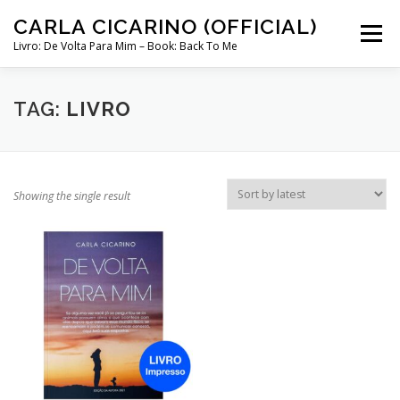
Skip
CARLA CICARINO (OFFICIAL)
to
Menu
content
Livro: De Volta Para Mim – Book: Back To Me
COMPRAR LIVRO “DE VOLTA PARA MIM”
LOJA
TAG:
LIVRO
MINHA CONTA
Showing the single result
CURSO COMUNICAÇÃO INTUITIVA ABRIL 2024