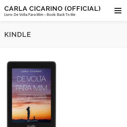
Skip
CARLA CICARINO (OFFICIAL)
to
Menu
content
Livro: De Volta Para Mim – Book: Back To Me
COMPRAR LIVRO “DE VOLTA PARA MIM”
LOJA
KINDLE
MINHA CONTA
CURSO COMUNICAÇÃO INTUITIVA ABRIL 2024