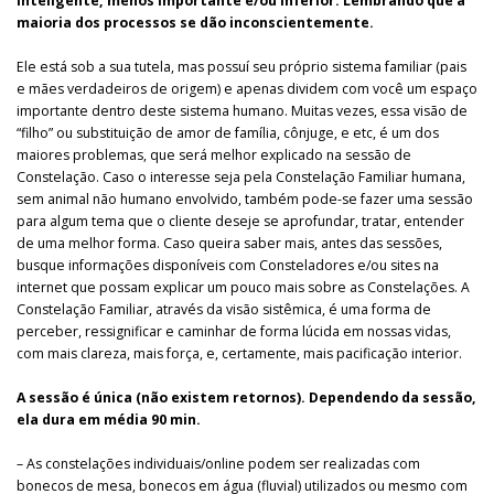
inteligente, menos importante e/ou inferior. Lembrando que a
maioria dos processos se dão inconscientemente.
Ele está sob a sua tutela, mas possuí seu próprio sistema familiar (pais
e mães verdadeiros de origem) e apenas dividem com você um espaço
importante dentro deste sistema humano. Muitas vezes, essa visão de
“filho” ou substituição de amor de família, cônjuge, e etc, é um dos
maiores problemas, que será melhor explicado na sessão de
Constelação. Caso o interesse seja pela Constelação Familiar humana,
sem animal não humano envolvido, também pode-se fazer uma sessão
para algum tema que o cliente deseje se aprofundar, tratar, entender
de uma melhor forma. Caso queira saber mais, antes das sessões,
busque informações disponíveis com Consteladores e/ou sites na
internet que possam explicar um pouco mais sobre as Constelações. A
Constelação Familiar, através da visão sistêmica, é uma forma de
perceber, ressignificar e caminhar de forma lúcida em nossas vidas,
com mais clareza, mais força, e, certamente, mais pacificação interior.
A sessão é única (não existem retornos). Dependendo da sessão,
ela dura em média 90 min.
– As constelações individuais/online podem ser realizadas com
bonecos de mesa, bonecos em água (fluvial) utilizados ou mesmo com