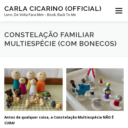
Skip
CARLA CICARINO (OFFICIAL)
to
Menu
content
Livro: De Volta Para Mim – Book: Back To Me
COMPRAR LIVRO “DE VOLTA PARA MIM”
LOJA
CONSTELAÇÃO FAMILIAR
MULTIESPÉCIE (COM BONECOS)
MINHA CONTA
CURSO COMUNICAÇÃO INTUITIVA ABRIL 2024
Antes de qualquer coisa, a Constelação Multiespécie NÃO É
CURA!