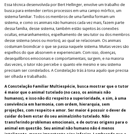
Essa técnica desenvolvida por Bert Hellinger, envolve um trabalho de
busca para entender certos processos em uma campo mórfico, um
sistema familiar. Todos os membros de uma família formam um
sistema, e como os animais não humanos cada vez mais, fazem parte
dessa família, desse sistema, também estão sujeitos às conexões
ocultas, emaranhamentos, espelhamento de seu tutor ou dos membros
desse sistema (vivos ou mortos), ao qual se relacionam. Os animais
costumam bioindicar o que se passa naquele sistema. Muitas vezes são
espelhos do que absorvem e experienciam. Com isso, doenças,
desequilíbrios emocionais e comportamentais, surgem, e na maioria
das vezes, o tutor não percebe o quanto ele mesmo e seu sistema
precisam ser constelados. A Constelação trás à tona aquilo que precisa
ser olhada e trabalhado.
A Constelação Familiar Multiespécie, busca mostrar que o tutor
é maior que o animal tutelado (no caso, os animais não
humanos), e isso não diz respeito a superioridade, e sim, à uma
convivência em harmonia, com ordem, hierarquia, sem
projeções, com respeito e amor. Ser maior é possuir o dever de
cuidar do bem estar do seu animalzinho tutelado. Não
transferindo problemas emocionais, e de outras origens para o
animal em questão. Seu animal não humano não é menos