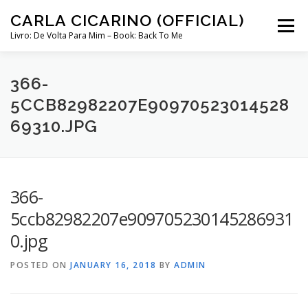
Skip
CARLA CICARINO (OFFICIAL)
to
Menu
content
Livro: De Volta Para Mim – Book: Back To Me
COMPRAR LIVRO “DE VOLTA PARA MIM”
LOJA
366-
5CCB82982207E90970523014528
69310.JPG
MINHA CONTA
CURSO COMUNICAÇÃO INTUITIVA ABRIL 2024
366-
5ccb82982207e909705230145286931
0.jpg
POSTED ON
JANUARY 16, 2018
BY
ADMIN